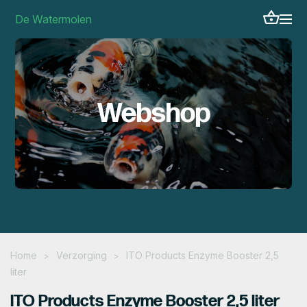
De Watermolen
Webshop
Home
Verzorging
ITO Products Enzyme Booster 2,5
>
>
liter
ITO Products Enzyme Booster 2,5 liter