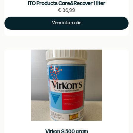
ITO Products Care&Recover 1 liter
€
36,99
Prijs
€
Meer informatie
36.99
Virkon S 500 gram