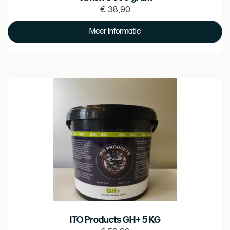
€
38,90
Prijs
€
Meer informatie
38.9
ITO Products GH+ 5 KG