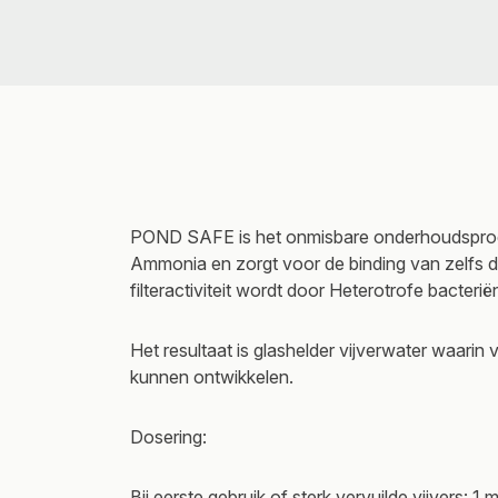
POND SAFE is het onmisbare onderhoudsprodu
Ammonia en zorgt voor de binding van zelfs de
filteractiviteit wordt door Heterotrofe bacterië
Het resultaat is glashelder vijverwater waarin
kunnen ontwikkelen.
Dosering:
Bij eerste gebruik of sterk vervuilde vijvers: 1