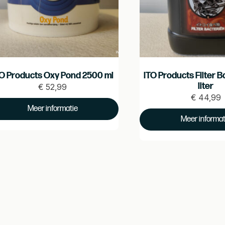
TO Products Oxy Pond 2500 ml
ITO Products Filter B
liter
€
52,99
€
44,99
ijs
€
Meer informatie
Prijs
€
52.99
Meer informat
44.99