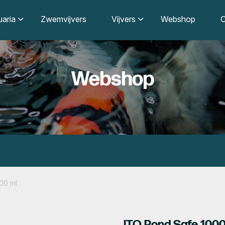
aria
Zwemvijvers
Vijvers
Webshop
O
Webshop
00 ml
ITO Pond Safe 1000