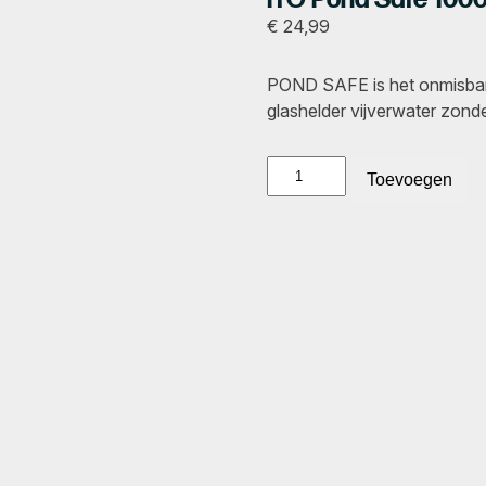
€
24,99
POND SAFE is het onmisbar
glashelder vijverwater zonde
ITO
Toevoegen
Pond
Safe
1000
ml
aantal