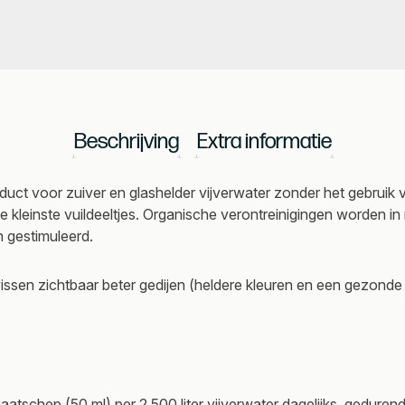
Beschrijving
Extra informatie
ct voor zuiver en glashelder vijverwater zonder het gebruik
 kleinste vuildeeltjes. Organische verontreinigingen worden in
n gestimuleerd.
 vissen zichtbaar beter gedijen (heldere kleuren en een gezonde
 maatschep (50 ml) per 2.500 liter vijverwater dagelijks, gedure