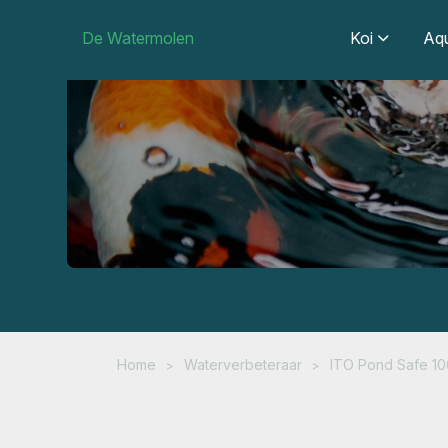
De Watermolen
Koi
Aqu
Home
Waterverbeteraar
ITO Pond Safe 10
>
>