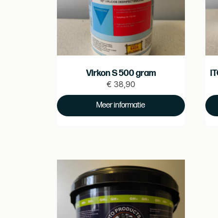
Virkon S 500 gram
I
€
38,90
Prijs
€
Pr
Meer informatie
38.9