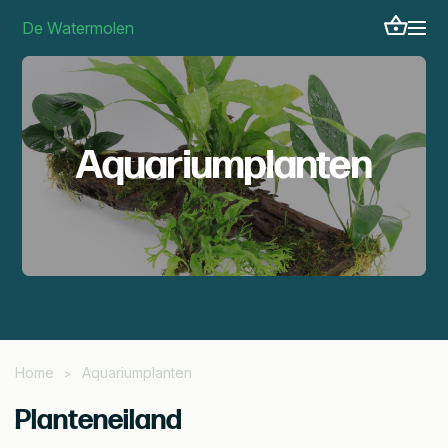
De Watermolen
Aquariumplanten
Home
Aquariumplanten
>
Planteneiland