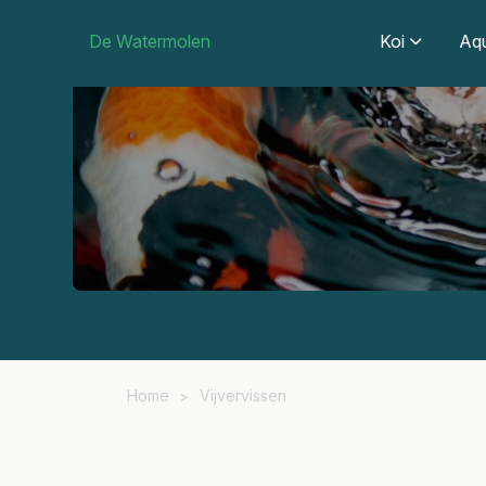
De Watermolen
Koi
Aqu
Home
Vijvervissen
>