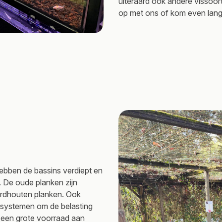
uiteraard ook andere vissoor
op met ons of kom even lang
hebben de bassins verdiept en
. De oude planken zijn
ardhouten planken. Ook
rsystemen om de belasting
n een grote voorraad aan