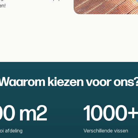
en!
Waarom kiezen voor ons
00 m2
1000
i afdeling
Verschillende vissen