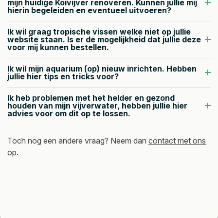
mijn huidige Koivijver renoveren. Kunnen jullie mij
nko
het 
onze 
hierin begeleiden en eventueel uitvoeren?
mst 
aqua
favor
Ik wil graag tropische vissen welke niet op jullie
zou 
rium.
iet) 
website staan. Is er de mogelijkheid dat jullie deze
ook 
binne
voor mij kunnen bestellen.
geen 
ngek
Ik wil mijn aquarium (op) nieuw inrichten. Hebben
over
ome
jullie hier tips en tricks voor?
bodi
n is. 
Ik heb problemen met het helder en gezond
ge 
Top 
houden van mijn vijverwater, hebben jullie hier
advies voor om dit op te lossen.
luxe 
bedrij
zijn.
f.
Toch nog een andere vraag? Neem dan
contact met ons
mvg,
op
.
Leo