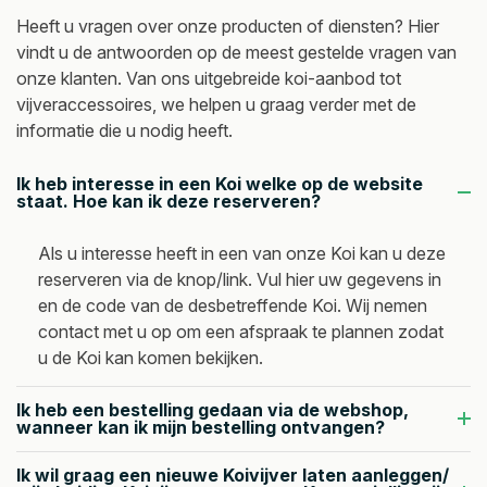
het 
ouw 
gehol
visse
Heeft u vragen over onze producten of diensten? Hier
wate
niet 
pen.
n en 
vindt u de antwoorden op de meest gestelde vragen van
r van 
zo , 
Groo
plant
onze klanten. Van ons uitgebreide koi-aanbod tot
de 
vand
t 
en. 
vijveraccessoires, we helpen u graag verder met de
informatie die u nodig heeft.
vijver 
aar 
assor
Ieder 
onde
geen 
time
jaar 
Ik heb interesse in een Koi welke op de website
rzoc
5 
nt 
belle
staat. Hoe kan ik deze reserveren?
ht. 
sterr
zowe
n ze 
Als u interesse heeft in een van onze Koi kan u deze
Echt 
en.
l 
als 
reserveren via de knop/link. Vul hier uw gegevens in
super 
Iets 
voor 
de 
en de code van de desbetreffende Koi. Wij nemen
servi
meer 
de 
blau
contact met u op om een afspraak te plannen zodat
u de Koi kan komen bekijken.
ce!
aand
vijver 
we 
acht 
als 
wate
Ik heb een bestelling gedaan via de webshop,
wanneer kan ik mijn bestelling ontvangen?
bij 
ook 
rlelie 
binne
voor 
( 
Ik wil graag een nieuwe Koivijver laten aanleggen/