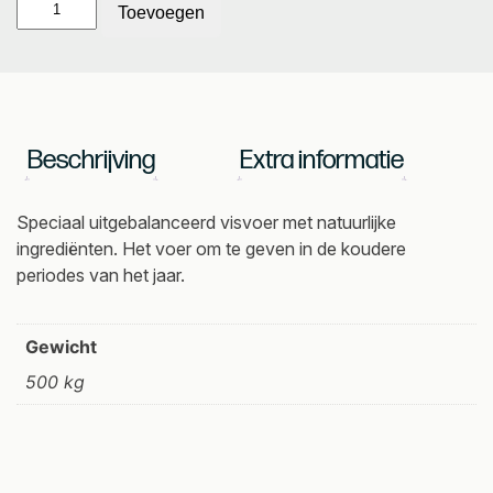
ITO
Toevoegen
Koi
Food
Wheat
Germ
3
Beschrijving
Extra informatie
mm
1
liter
Speciaal uitgebalanceerd visvoer met natuurlijke
aantal
ingrediënten. Het voer om te geven in de koudere
periodes van het jaar.
Gewicht
500 kg