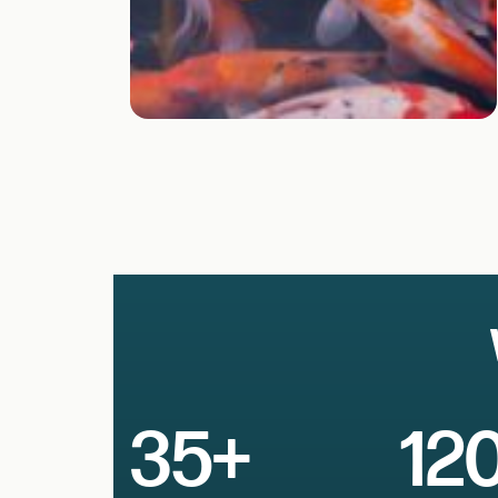
35+
12