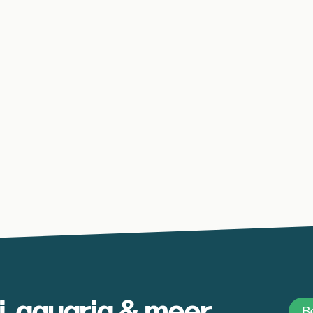
oi, aquaria & meer
Be