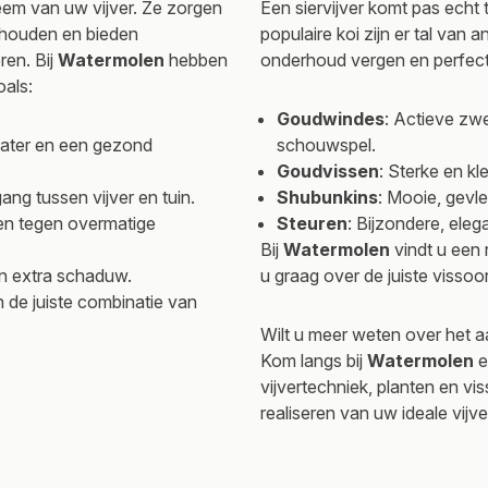
teem van uw vijver. Ze zorgen
Een siervijver komt pas echt 
e houden en bieden
populaire koi zijn er tal van 
ren. Bij
Watermolen
hebben
onderhoud vergen en perfect 
oals:
Goudwindes
: Actieve zw
 water en een gezond
schouwspel.
Goudvissen
: Sterke en kle
ang tussen vijver en tuin.
Shubunkins
: Mooie, gevl
men tegen overmatige
Steuren
: Bijzondere, eleg
Bij
Watermolen
vindt u een 
en extra schaduw.
u graag over de juiste vissoo
n de juiste combinatie van
Wilt u meer weten over het 
Kom langs bij
Watermolen
e
vijvertechniek, planten en vi
realiseren van uw ideale vijve