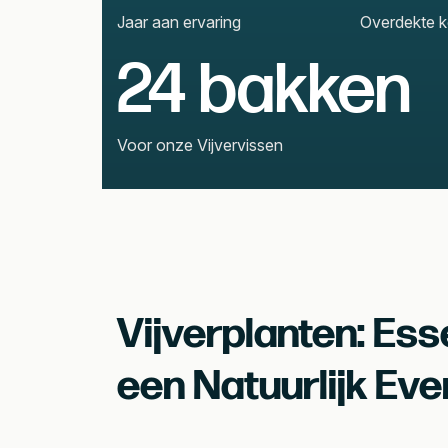
Jaar aan ervaring
Overdekte ko
24 bakken
Voor onze Vijvervissen
Vijverplanten: Ess
een Natuurlijk Ev