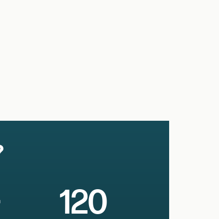
?
+
120