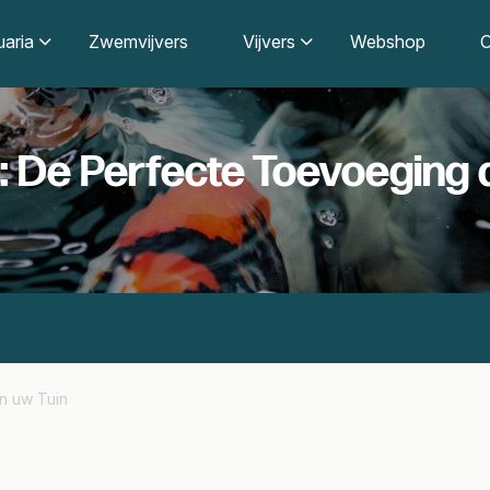
aria
Zwemvijvers
Vijvers
Webshop
O
s: De Perfecte Toevoeging 
n uw Tuin