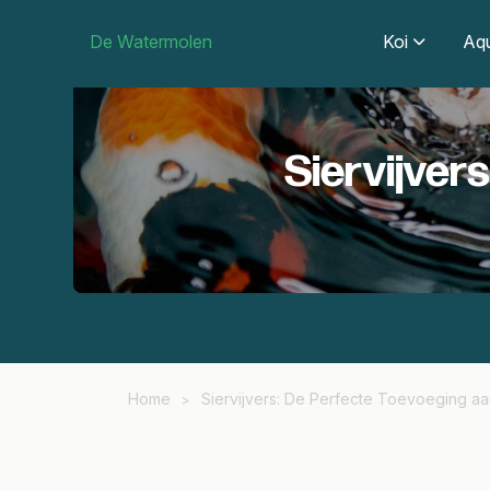
De Watermolen
Koi
Aqu
Siervijver
Home
Siervijvers: De Perfecte Toevoeging aa
>