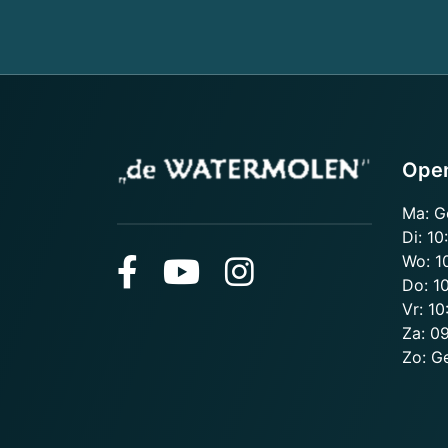
Open
Ma: G
Di: 10
Wo: 1
Do: 10
Vr: 10
Za: 09
Zo: G