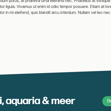
um purus, at pharetra urna eleifend nec. Phasellus at tristique 
ctor ligula. Vivamus ut enim id odio tempor posuere. Etiam at lo
r in mi eleifend, quis blandit arcu interdum. Nullam vel leo nec t
oi, aquaria & meer
Be