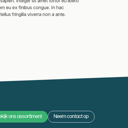
sapien. Integer sit amet tortor eu libero
rem eu ex finibus congue. In hac
ellus fringilla viverra non a ante.
kijk ons assortiment
Neem contact op