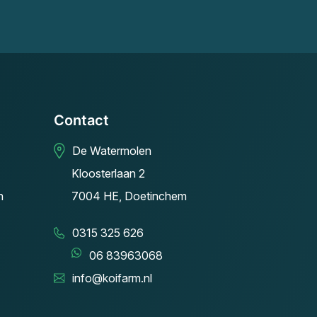
Contact
De Watermolen
Kloosterlaan 2
n
7004 HE, Doetinchem
0315 325 626
06 83963068
info@koifarm.nl