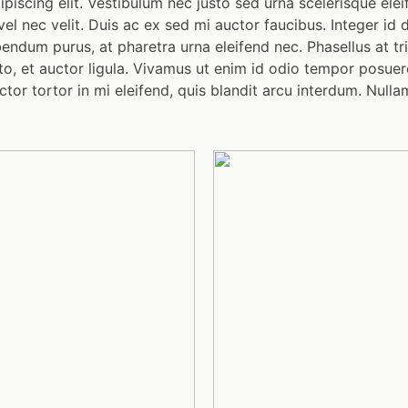
iscing elit. Vestibulum nec justo sed urna scelerisque eleif
el nec velit. Duis ac ex sed mi auctor faucibus. Integer id d
bendum purus, at pharetra urna eleifend nec. Phasellus at tri
to, et auctor ligula. Vivamus ut enim id odio tempor posuer
or tortor in mi eleifend, quis blandit arcu interdum. Nullam 