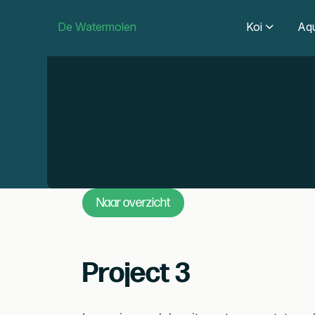
De Watermolen
Koi
Aqu
Naar overzicht
Project 3