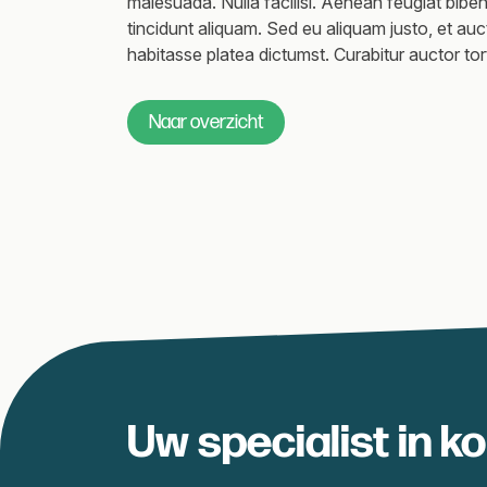
malesuada. Nulla facilisi. Aenean feugiat bibend
tincidunt aliquam. Sed eu aliquam justo, et au
habitasse platea dictumst. Curabitur auctor torto
Naar overzicht
Uw specialist in k