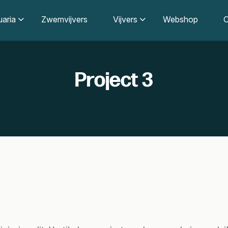
aria
Zwemvijvers
Vijvers
Webshop
O
Project 3