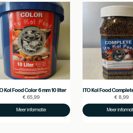
TO Koi Food Color 6 mm 10 liter
ITO Koi Food Complete 
€
65,99
€
8,99
ijs
€
Prijs
€
Meer informatie
Meer informat
65.99
8.99