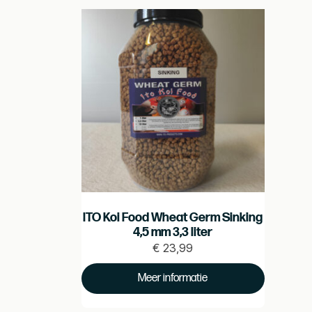
ITO Koi Food Wheat Germ Sinking
4,5 mm 3,3 liter
€
23,99
Prijs
€
Meer informatie
23.99