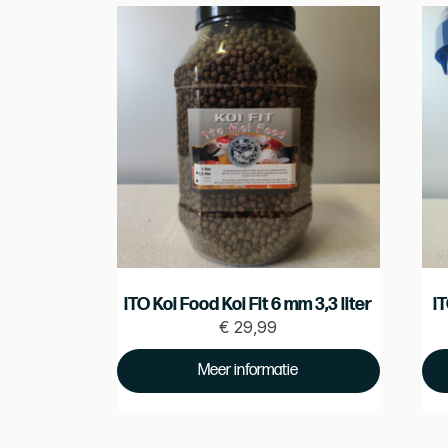
ITO Koi Food Koi Fit 6 mm 3,3 liter
I
€
29,99
Prijs
€
Pr
Meer informatie
29.99