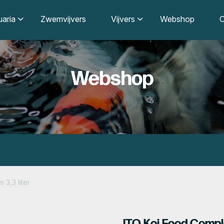
aria
Zwemvijvers
Vijvers
Webshop
O
Webshop
3,3 liter
ITO Koi Food Comple