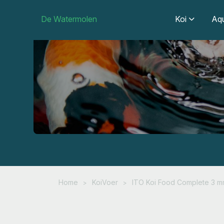
De Watermolen
Koi
Aqu
Home
KoiVoer
ITO Koi Food Complete 3 mm 
>
>