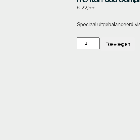
€
22,99
Speciaal uitgebalanceerd vis
ITO
Toevoegen
Koi
Food
Complete
3
mm
3,3
liter
aantal