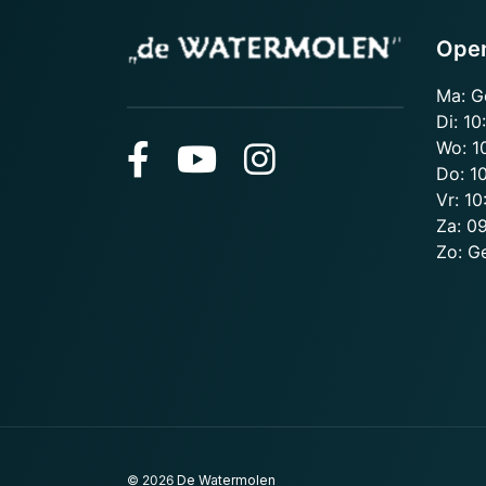
Open
Ma: G
Di: 10
Wo: 1
Do: 10
Vr: 10
Za: 09
Zo: G
© 2026
De Watermolen