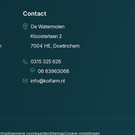
Contact
De Watermolen
Kloosterlaan 2
n
7004 HE, Doetinchem
0315 325 626
06 83963068
info@koifarm.nl
ring
Algemene voorwaarden
Sitemap
Cookie-instellingen