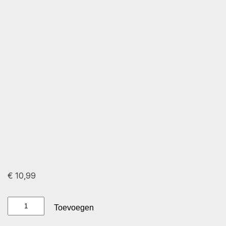
€
10,99
Happy
Toevoegen
Fish