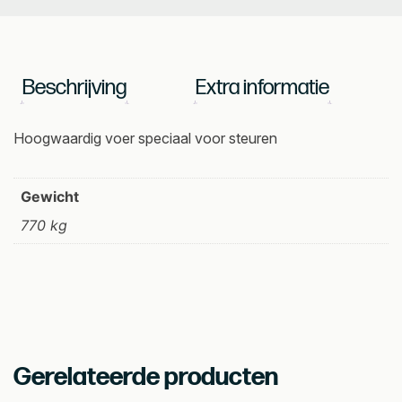
Steurvoer
6
mm
1
Beschrijving
Extra informatie
liter
aantal
Hoogwaardig voer speciaal voor steuren
Gewicht
770 kg
Gerelateerde producten