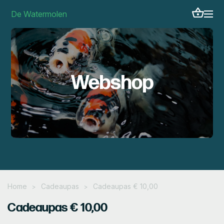
De Watermolen
Webshop
Home
Cadeaupas
Cadeaupas € 10,00
>
>
Cadeaupas € 10,00