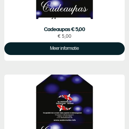
Cadeaupas € 5,00
€
5,00
Prijs
€
Meer informatie
5.00