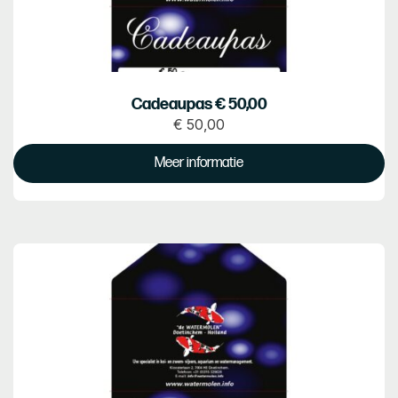
Cadeaupas € 50,00
€
50,00
Prijs
€
Meer informatie
50