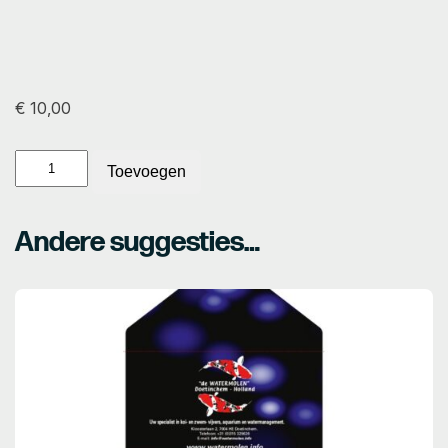
€
10,00
Cadeaupas
Toevoegen
€
10,00
aantal
Andere suggesties…