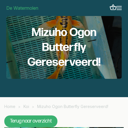
De Watermolen
Mizuho Ogon
Butterfly
Gereserveerd!
Home
Koi
Mizuho Ogon Butterfly Gereserveerd!
>
>
Terug naar overzicht