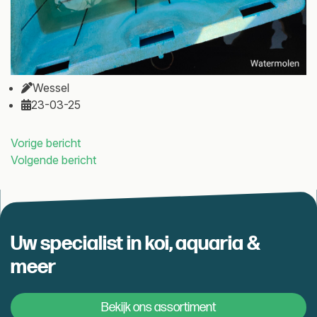
Wessel
23-03-25
Bericht
Vorige bericht
Volgende bericht
navigatie
Uw specialist in koi, aquaria &
meer
Bekijk ons assortiment